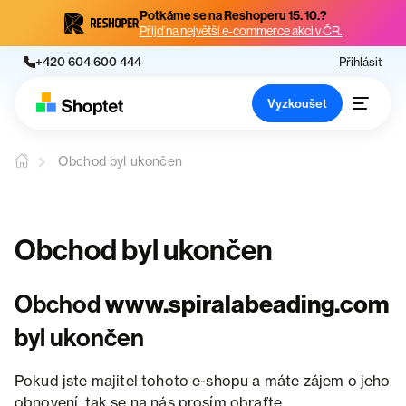
Potkáme se na Reshoperu 15. 10.?
Přijď na největší e-commerce akci v ČR.
+420 604 600 444
Přihlásit
Vyzkoušet
Obchod byl ukončen
Obchod byl ukončen
Obchod
www.spiralabeading.com
byl ukončen
Pokud jste majitel tohoto e-shopu a máte zájem o jeho
obnovení, tak se na nás prosím obraťte.