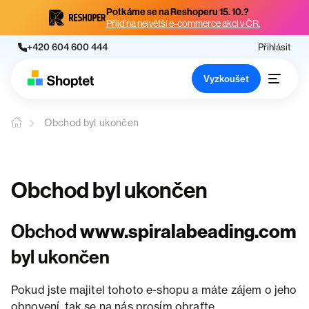
Potkáme se na Reshoperu 15. 10.?
Přijď na největší e-commerce akci v ČR.
+420 604 600 444
Přihlásit
Vyzkoušet
Obchod byl ukončen
Obchod byl ukončen
Obchod
www.spiralabeading.com
byl ukončen
Pokud jste majitel tohoto e-shopu a máte zájem o jeho
obnovení, tak se na nás prosím obraťte.