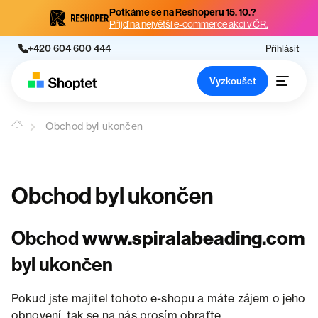
Potkáme se na Reshoperu 15. 10.?
Přijď na největší e-commerce akci v ČR.
+420 604 600 444
Přihlásit
Vyzkoušet
Obchod byl ukončen
Obchod byl ukončen
Obchod
www.spiralabeading.com
byl ukončen
Pokud jste majitel tohoto e-shopu a máte zájem o jeho
obnovení, tak se na nás prosím obraťte.