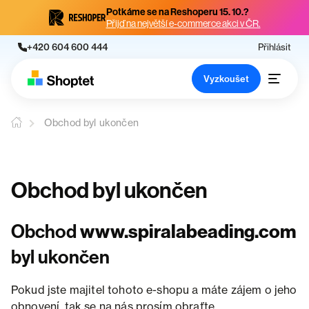
Potkáme se na Reshoperu 15. 10.?
Přijď na největší e-commerce akci v ČR.
+420 604 600 444
Přihlásit
Vyzkoušet
Obchod byl ukončen
Obchod byl ukončen
Obchod
www.spiralabeading.com
byl ukončen
Pokud jste majitel tohoto e-shopu a máte zájem o jeho
obnovení, tak se na nás prosím obraťte.