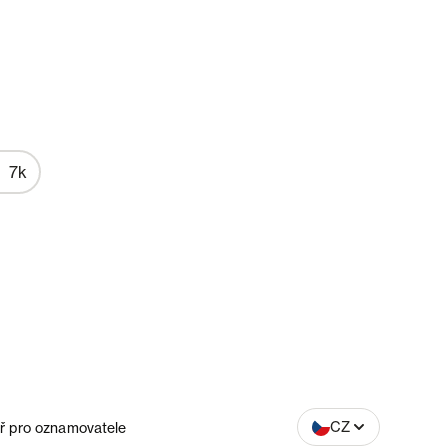
7k
SK
CZ
ř pro oznamovatele