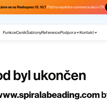
áme se na Reshoperu 15. 10.?
Přijď na největší e-commerce akci v ČR.
Funkce
Ceník
Šablony
Reference
Podpora
Kontakt
d byl ukončen
www.spiralabeading.com
b