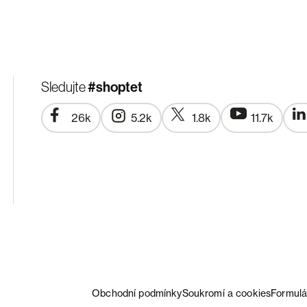
#shoptet
Sledujte
26k
5.2k
1.8k
11.7k
Obchodní podmínky
Soukromí a cookies
Formulá