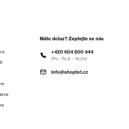
Máte dotaz? Zeptejte se nás
+420 604 600 444
ra
(Po - Pá 8 – 18:30)
ři
info@shoptet.cz
um
erce
na