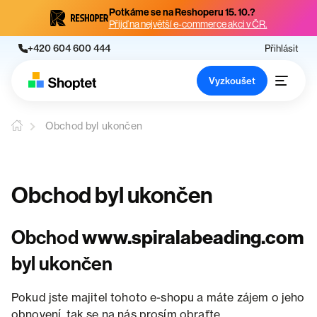
Potkáme se na Reshoperu 15. 10.?
Přijď na největší e-commerce akci v ČR.
+420 604 600 444
Přihlásit
Vyzkoušet
Obchod byl ukončen
Obchod byl ukončen
Obchod
www.spiralabeading.com
byl ukončen
Pokud jste majitel tohoto e-shopu a máte zájem o jeho
obnovení, tak se na nás prosím obraťte.