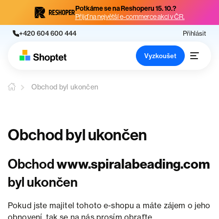
Potkáme se na Reshoperu 15. 10.?
Přijď na největší e-commerce akci v ČR.
+420 604 600 444
Přihlásit
Vyzkoušet
Obchod byl ukončen
Obchod byl ukončen
Obchod
www.spiralabeading.com
byl ukončen
Pokud jste majitel tohoto e-shopu a máte zájem o jeho
obnovení, tak se na nás prosím obraťte.