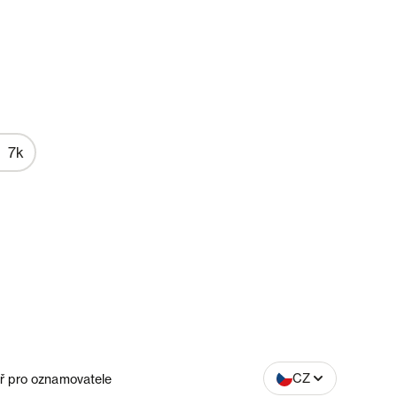
7k
SK
CZ
ř pro oznamovatele