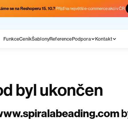
áme se na Reshoperu 15. 10.?
Přijď na největší e-commerce akci v ČR.
Funkce
Ceník
Šablony
Reference
Podpora
Kontakt
d byl ukončen
www.spiralabeading.com
b