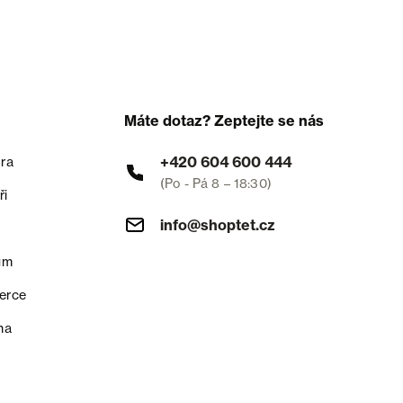
Máte dotaz? Zeptejte se nás
+420 604 600 444
ra
(Po - Pá 8 – 18:30)
ři
info@shoptet.cz
um
erce
na