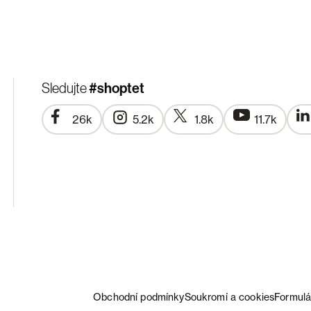
#shoptet
Sledujte
26k
5.2k
1.8k
11.7k
Obchodní podmínky
Soukromí a cookies
Formulá